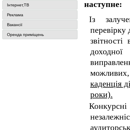
наступне:
Інтернет,ТВ
Реклама
Із залуч
Вакансії
перевірку 
Оренда приміщень
звітності
доходної
виправле
можливих
каденція д
роки).
Конкурсні
незалежн
аудиторськ