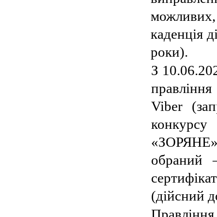
можливих,
каденція д
роки).
З 10.06.20
правлін
Viber (за
конкурсу
«ЗОРЯНЕ» 
обраний 
сертифіка
(дійсний д
Правлінн