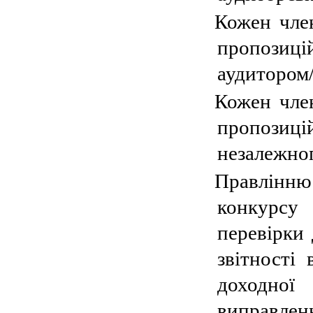
Кожен член
пропозиц
аудитором
Кожен член
пропозиц
незалежног
Правлінн
конкурсу 
перевірки 
звітності
доходної
виправле