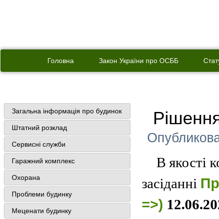
Головна
Закон України про ОСББ
Стат
Загальна інформація про будинок
Рішення
Штатний розклад
Опубликов
Сервисні служби
В якості 
Гаражний комплекс
Охорана
засіданні
Пр
Проблеми будинку
=>)
12.06.20
Меценати будинку