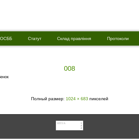
о ОСББ
Статут
Склад правління
Протоколи
008
енок
Полный размер:
1024 × 683
пикселей
HIT.UA
1
2
2