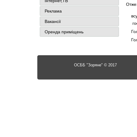
Інтернет,ТВ
Отже
Реклама
вс
Вакансії
го
Го
Оренда приміщень
Го
ОСББ "Зоряне" © 2017