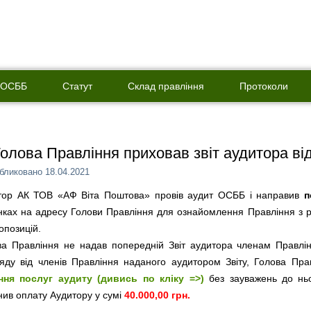
о ОСББ
Статут
Склад правління
Протоколи
олова Правління приховав звіт аудитора від
бликовано
18.04.2021
тор АК ТОВ «АФ Віта Поштова» провів аудит ОСББ і направив
п
нках на адресу Голови Правління для ознайомлення Правління з р
опозицій.
ва Правління не надав попередній Звіт аудитора членам Правлі
ляду від членів Правління наданого аудитором Звіту, Голова Пра
ння послуг аудиту (дивись по кліку =>)
без зауважень до ньо
нив оплату Аудитору у сумі
40.000,00 грн.