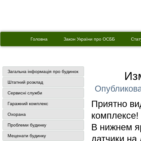
Головна
Закон України про ОСББ
Стат
Загальна інформація про будинок
Из
Штатний розклад
Опубликов
Сервисні служби
Приятно ви
Гаражний комплекс
комплексе!
Охорана
В нижнем я
Проблеми будинку
Меценати будинку
датчики на