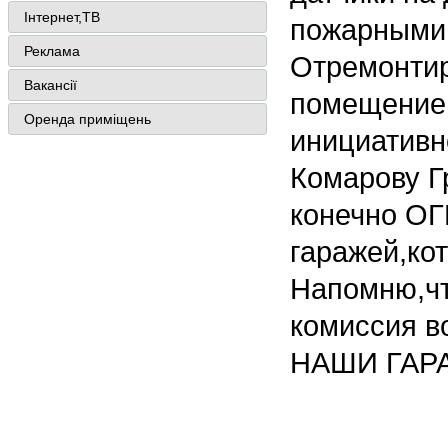
Інтернет,ТВ
пожарными
Реклама
Отремонтир
Вакансії
помещение.
Оренда приміщень
инициативн
Комарову Г
конечно ОГ
гаражей,ко
Напомню,чт
комиссия во
НАШИ ГАР